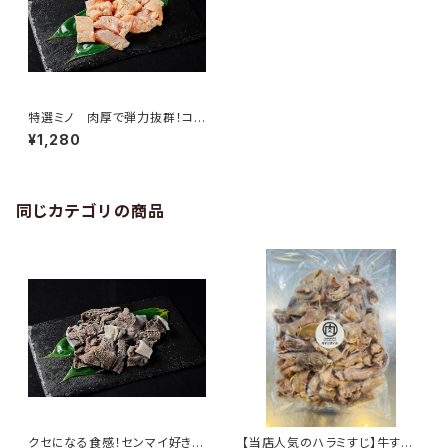
特選ミノ 肉厚で弾力抜群！コリ
コリ食感がクセになる
¥1,280
同じカテゴリの商品
クセになる食感！センマイ好きの
【当店人気のハラミすじ】牛すじ