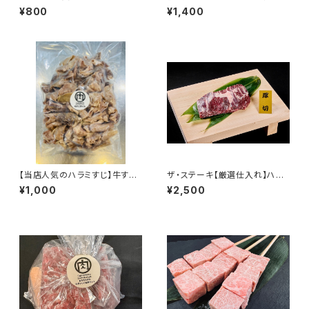
ためのセンマイ
ボイル大500ｇ
¥800
¥1,400
【当店人気のハラミすじ】牛すじ
ザ・ステーキ【厳選仕入れ】ハラ
ボイル
ミ 200g｜焼肉店クオリティの
¥1,000
¥2,500
柔らかジューシー肉