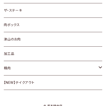
焼肉セット
ザ・ステーキ
少量サイズのお肉
肉ボックス
津山のお肉
加工品
精肉
黒毛和牛
【NEW】テイクアウト
桜姫鶏
© 坂本精肉店